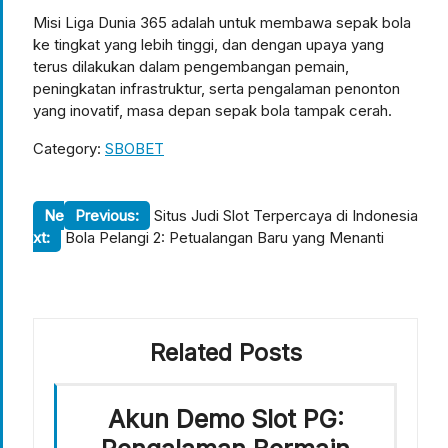
Misi Liga Dunia 365 adalah untuk membawa sepak bola
ke tingkat yang lebih tinggi, dan dengan upaya yang
terus dilakukan dalam pengembangan pemain,
peningkatan infrastruktur, serta pengalaman penonton
yang inovatif, masa depan sepak bola tampak cerah.
Category:
SBOBET
Post
Ne
Previous:
Situs Judi Slot Terpercaya di Indonesia
xt:
Bola Pelangi 2: Petualangan Baru yang Menanti
navigation
Related Posts
Akun Demo Slot PG: