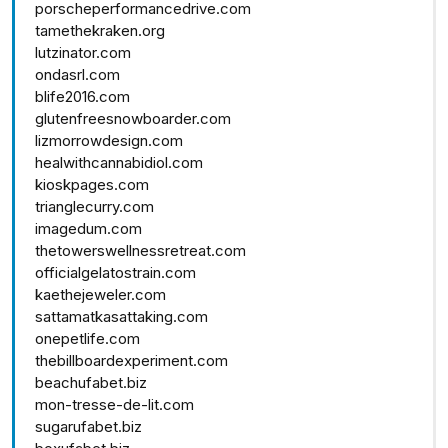
porscheperformancedrive.com
tamethekraken.org
lutzinator.com
ondasrl.com
blife2016.com
glutenfreesnowboarder.com
lizmorrowdesign.com
healwithcannabidiol.com
kioskpages.com
trianglecurry.com
imagedum.com
thetowerswellnessretreat.com
officialgelatostrain.com
kaethejeweler.com
sattamatkasattaking.com
onepetlife.com
thebillboardexperiment.com
beachufabet.biz
mon-tresse-de-lit.com
sugarufabet.biz