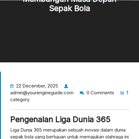
Sepak Bola
22 December, 2025
admin@yourengineguide.com
0 Comments
1
category
Pengenalan Liga Dunia 365
Liga Dunia 365 merupakan sebuah inovasi dalam dunia
sepak bola yang bertujuan untuk memajukan olahraga ini