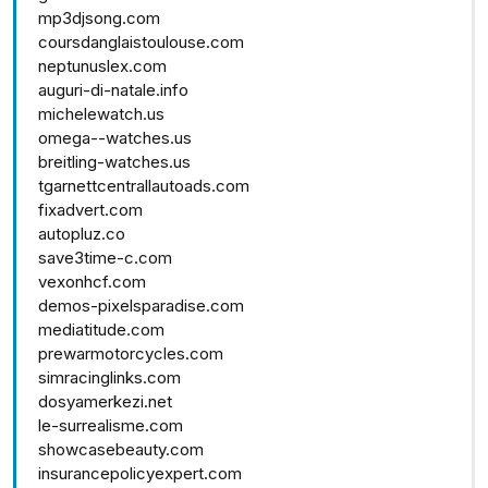
mp3djsong.com
coursdanglaistoulouse.com
neptunuslex.com
auguri-di-natale.info
michelewatch.us
omega--watches.us
breitling-watches.us
tgarnettcentrallautoads.com
fixadvert.com
autopluz.co
save3time-c.com
vexonhcf.com
demos-pixelsparadise.com
mediatitude.com
prewarmotorcycles.com
simracinglinks.com
dosyamerkezi.net
le-surrealisme.com
showcasebeauty.com
insurancepolicyexpert.com