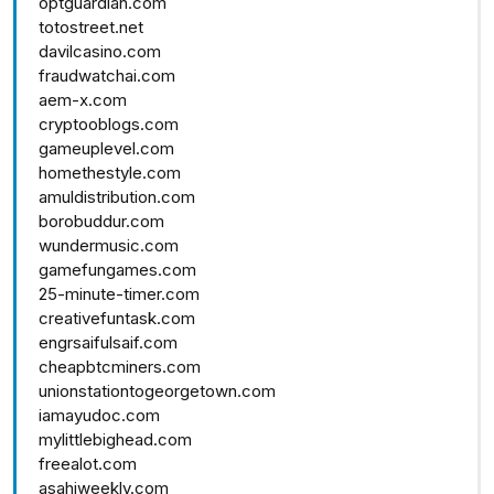
optguardian.com
totostreet.net
davilcasino.com
fraudwatchai.com
aem-x.com
cryptooblogs.com
gameuplevel.com
homethestyle.com
amuldistribution.com
borobuddur.com
wundermusic.com
gamefungames.com
25-minute-timer.com
creativefuntask.com
engrsaifulsaif.com
cheapbtcminers.com
unionstationtogeorgetown.com
iamayudoc.com
mylittlebighead.com
freealot.com
asahiweekly.com