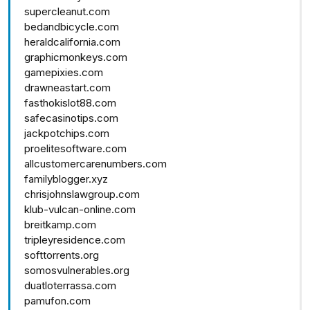
supercleanut.com
bedandbicycle.com
heraldcalifornia.com
graphicmonkeys.com
gamepixies.com
drawneastart.com
fasthokislot88.com
safecasinotips.com
jackpotchips.com
proelitesoftware.com
allcustomercarenumbers.com
familyblogger.xyz
chrisjohnslawgroup.com
klub-vulcan-online.com
breitkamp.com
tripleyresidence.com
softtorrents.org
somosvulnerables.org
duatloterrassa.com
pamufon.com