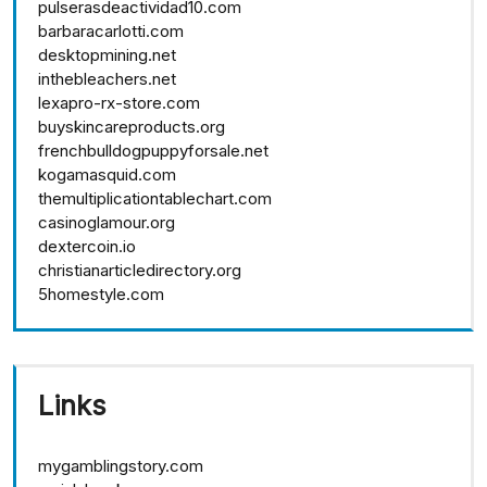
pulserasdeactividad10.com
barbaracarlotti.com
desktopmining.net
inthebleachers.net
lexapro-rx-store.com
buyskincareproducts.org
frenchbulldogpuppyforsale.net
kogamasquid.com
themultiplicationtablechart.com
casinoglamour.org
dextercoin.io
christianarticledirectory.org
5homestyle.com
Links
mygamblingstory.com