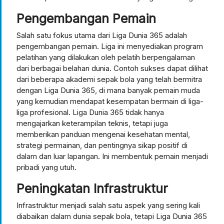
Pengembangan Pemain
Salah satu fokus utama dari Liga Dunia 365 adalah
pengembangan pemain. Liga ini menyediakan program
pelatihan yang dilakukan oleh pelatih berpengalaman
dari berbagai belahan dunia. Contoh sukses dapat dilihat
dari beberapa akademi sepak bola yang telah bermitra
dengan Liga Dunia 365, di mana banyak pemain muda
yang kemudian mendapat kesempatan bermain di liga-
liga profesional. Liga Dunia 365 tidak hanya
mengajarkan keterampilan teknis, tetapi juga
memberikan panduan mengenai kesehatan mental,
strategi permainan, dan pentingnya sikap positif di
dalam dan luar lapangan. Ini membentuk pemain menjadi
pribadi yang utuh.
Peningkatan Infrastruktur
Infrastruktur menjadi salah satu aspek yang sering kali
diabaikan dalam dunia sepak bola, tetapi Liga Dunia 365