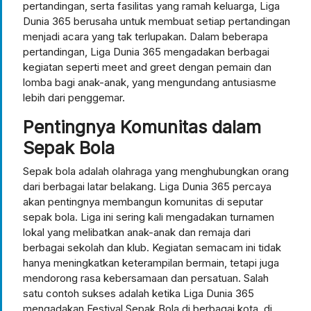
pertandingan, serta fasilitas yang ramah keluarga, Liga
Dunia 365 berusaha untuk membuat setiap pertandingan
menjadi acara yang tak terlupakan. Dalam beberapa
pertandingan, Liga Dunia 365 mengadakan berbagai
kegiatan seperti meet and greet dengan pemain dan
lomba bagi anak-anak, yang mengundang antusiasme
lebih dari penggemar.
Pentingnya Komunitas dalam
Sepak Bola
Sepak bola adalah olahraga yang menghubungkan orang
dari berbagai latar belakang. Liga Dunia 365 percaya
akan pentingnya membangun komunitas di seputar
sepak bola. Liga ini sering kali mengadakan turnamen
lokal yang melibatkan anak-anak dan remaja dari
berbagai sekolah dan klub. Kegiatan semacam ini tidak
hanya meningkatkan keterampilan bermain, tetapi juga
mendorong rasa kebersamaan dan persatuan. Salah
satu contoh sukses adalah ketika Liga Dunia 365
mengadakan Festival Sepak Bola di berbagai kota, di