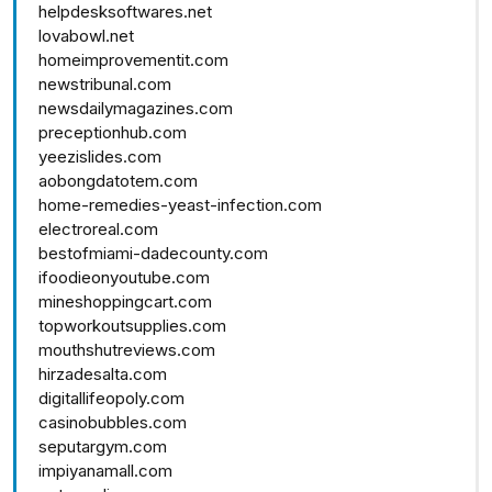
helpdesksoftwares.net
lovabowl.net
homeimprovementit.com
newstribunal.com
newsdailymagazines.com
preceptionhub.com
yeezislides.com
aobongdatotem.com
home-remedies-yeast-infection.com
electroreal.com
bestofmiami-dadecounty.com
ifoodieonyoutube.com
mineshoppingcart.com
topworkoutsupplies.com
mouthshutreviews.com
hirzadesalta.com
digitallifeopoly.com
casinobubbles.com
seputargym.com
impiyanamall.com