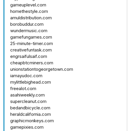
gameuplevel.com
homethestyle.com
amuldistribution.com
borobuddur.com
wundermusic.com
gamefungames.com
25-minute-timer.com
creativefuntask.com
engrsaifulsaif.com
cheapbtcminers.com
unionstationtogeorgetown.com
iamayudoc.com
mylittlebighead.com
freealot.com
asahiweekly.com
supercleanut.com
bedandbicycle.com
heraldcalifornia.com
graphicmonkeys.com
gamepixies.com