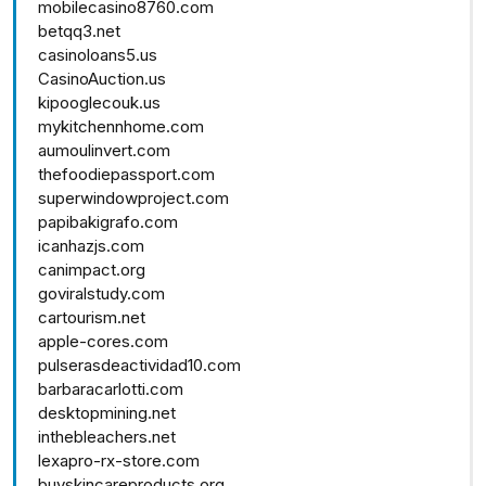
mobilecasino8760.com
betqq3.net
casinoloans5.us
CasinoAuction.us
kipooglecouk.us
mykitchennhome.com
aumoulinvert.com
thefoodiepassport.com
superwindowproject.com
papibakigrafo.com
icanhazjs.com
canimpact.org
goviralstudy.com
cartourism.net
apple-cores.com
pulserasdeactividad10.com
barbaracarlotti.com
desktopmining.net
inthebleachers.net
lexapro-rx-store.com
buyskincareproducts.org