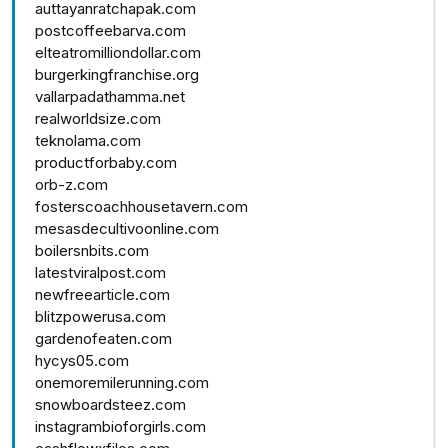
auttayanratchapak.com
postcoffeebarva.com
elteatromilliondollar.com
burgerkingfranchise.org
vallarpadathamma.net
realworldsize.com
teknolama.com
productforbaby.com
orb-z.com
fosterscoachhousetavern.com
mesasdecultivoonline.com
boilersnbits.com
latestviralpost.com
newfreearticle.com
blitzpowerusa.com
gardenofeaten.com
hycys05.com
onemoremilerunning.com
snowboardsteez.com
instagrambioforgirls.com