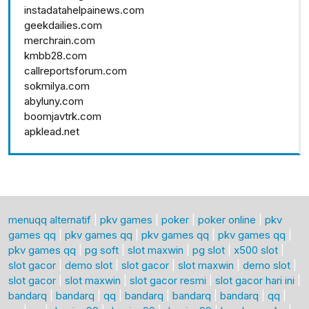
instadatahelpainews.com
geekdailies.com
merchrain.com
kmbb28.com
callreportsforum.com
sokmilya.com
abyluny.com
boomjavtrk.com
apklead.net
menuqq alternatif
|
pkv games
|
poker
|
poker online
|
pkv
games qq
|
pkv games qq
|
pkv games qq
|
pkv games qq
|
pkv games qq
|
pg soft
|
slot maxwin
|
pg slot
|
x500 slot
|
slot gacor
|
demo slot
|
slot gacor
|
slot maxwin
|
demo slot
|
slot gacor
|
slot maxwin
|
slot gacor resmi
|
slot gacor hari ini
|
bandarq
|
bandarq
|
qq
|
bandarq
|
bandarq
|
bandarq
|
qq
|