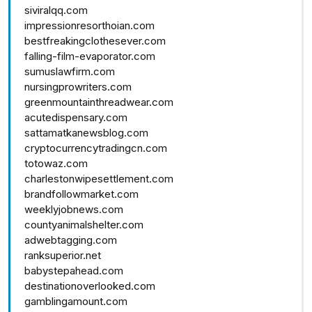
siviralqq.com
impressionresorthoian.com
bestfreakingclothesever.com
falling-film-evaporator.com
sumuslawfirm.com
nursingprowriters.com
greenmountainthreadwear.com
acutedispensary.com
sattamatkanewsblog.com
cryptocurrencytradingcn.com
totowaz.com
charlestonwipesettlement.com
brandfollowmarket.com
weeklyjobnews.com
countyanimalshelter.com
adwebtagging.com
ranksuperior.net
babystepahead.com
destinationoverlooked.com
gamblingamount.com