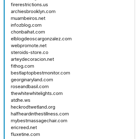
firerestrictions.us
archiesbrooklyn.com
muambeiros.net
infozblog.com
chonbaihat.com
elblogdeoscargonzalez.com
webpromote.net
steroids-store.co
arteydecoracion.net
fithog.com
bestlaptopbestmonitor.com
georginaryland.com
roseandbasil.com
thewhitewhitelights.com
atdhe.ws
heckrodtwetland.org
halfheardinthestillness.com
mybestmassagechair.com
ericreed.net
fluxetine.com