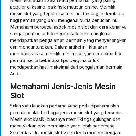
Mesin slot adalah salah satu permainan yang paling
populer di kasino, baik fisik maupun online. Memilih
mesin slot yang tepat bisa menjadi tantangan, terutama
bagi pemula yang baru mengenal dunia perjudian ini.
Memahami berbagai aspek mesin slot dan cara kerjanya
sangat penting untuk meningkatkan kemungkinan
mendapatkan pengalaman bermain yang menyenangkan
dan menguntungkan. Dalam artikel ini, kita akan
membahas cara memilih mesin slot yang cocok untuk
pemula, serta beberapa tips berguna untuk
mendapatkan hasil maksimal dari pengalaman bermain
Anda.
Memahami Jenis-Jenis Mesin
Slot
Salah satu langkah pertama yang perlu dipahami oleh
pemula adalah berbagai jenis mesin slot yang tersedia.
Mesin slot klasik, biasanya memiliki tiga gulungan dan
menawarkan opsi permainan yang lebih sederhana.
Sementara itu, mesin slot video lebih modern dengan