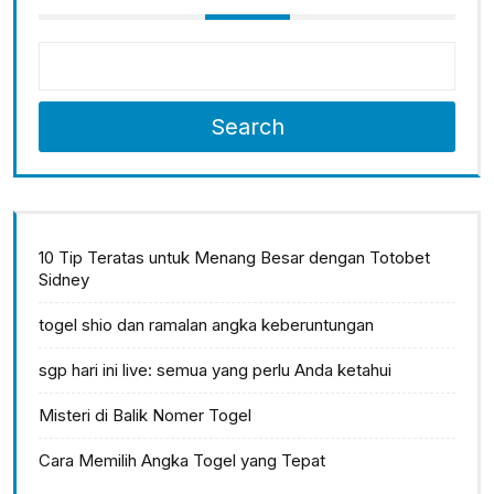
Search
10 Tip Teratas untuk Menang Besar dengan Totobet
Sidney
togel shio dan ramalan angka keberuntungan
sgp hari ini live: semua yang perlu Anda ketahui
Misteri di Balik Nomer Togel
Cara Memilih Angka Togel yang Tepat