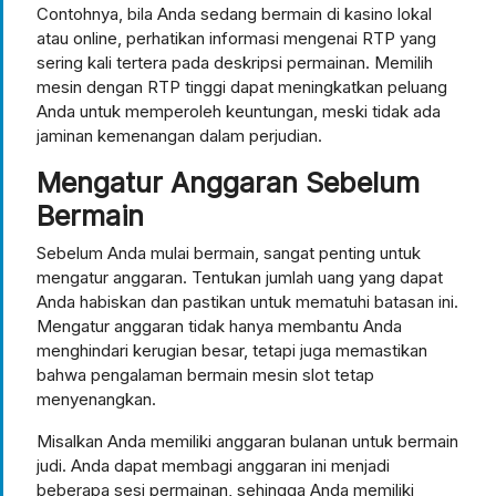
Contohnya, bila Anda sedang bermain di kasino lokal
atau online, perhatikan informasi mengenai RTP yang
sering kali tertera pada deskripsi permainan. Memilih
mesin dengan RTP tinggi dapat meningkatkan peluang
Anda untuk memperoleh keuntungan, meski tidak ada
jaminan kemenangan dalam perjudian.
Mengatur Anggaran Sebelum
Bermain
Sebelum Anda mulai bermain, sangat penting untuk
mengatur anggaran. Tentukan jumlah uang yang dapat
Anda habiskan dan pastikan untuk mematuhi batasan ini.
Mengatur anggaran tidak hanya membantu Anda
menghindari kerugian besar, tetapi juga memastikan
bahwa pengalaman bermain mesin slot tetap
menyenangkan.
Misalkan Anda memiliki anggaran bulanan untuk bermain
judi. Anda dapat membagi anggaran ini menjadi
beberapa sesi permainan, sehingga Anda memiliki