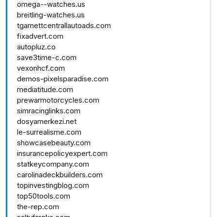
omega--watches.us
breitling-watches.us
tgarnettcentrallautoads.com
fixadvert.com
autopluz.co
save3time-c.com
vexonhcf.com
demos-pixelsparadise.com
mediatitude.com
prewarmotorcycles.com
simracinglinks.com
dosyamerkezi.net
le-surrealisme.com
showcasebeauty.com
insurancepolicyexpert.com
statkeycompany.com
carolinadeckbuilders.com
topinvestingblog.com
top50tools.com
the-rep.com