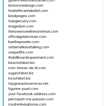
glutenfreesnowboarder.com
lizmorrowdesign.com
healwithcannabidiol.com
kioskpages.com
trianglecurry.com
imagedum.com
thetowerswellnessretreat.com
officialgelatostrain.com
kaethejeweler.com
sattamatkasattaking.com
onepetlife.com
thebillboardexperiment.com
beachufabet.biz
mon-tresse-de-lit.com
sugarufabet.biz
boxufabet.biz
topgearautoservices.net
figurine-jouet.com
your-facebook-address.com
perroquet-ma-passion.com
modrenlivinghome.com