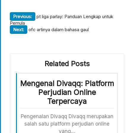
Post
Previous:
pt liga parlay: Panduan Lengkap untuk
Pemula
navigation
Next:
ofc artinya dalam bahasa gaul
Related Posts
Mengenal Divaqq: Platform
Perjudian Online
Terpercaya
Pengenalan Divaqq Divaqq merupakan
salah satu platform perjudian online
yang…