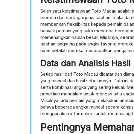
Salah satu keistimewaan Toto Macau adalah j
memilih dari berbagai jenis taruhan, mulai dari
memberikan fleksibilitas kepada pemain dala
banyak pemain yang suka mencoba berbagai j
memenangkan hadiah besar. Misalnya, seora
taruhan langsung pada angka favorite mereka
rumit setelah mereka mendapatkan pengalam
Data dan Analisis Hasil
Setiap hasil dari Toto Macau dicatat dan dia
yang muncul dari hasil sebelumnya. Data ini
serta kombinasi angka yang sering keluar. M
penelitian mendalam untuk mencari tahu angka
Misalnya, ada pemain yang melakukan analisis
bahwa beberapa angka muncul secara konsisten
menggunakan informasi ini untuk memasang tar
Pentingnya Memaham