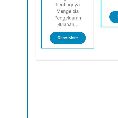
Pentingnya
Mengelola
Pengeluaran
Bulanan…
Read More