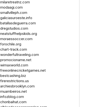
milaretreatnz.com
modaagi.com
smallvilleph.com
galiciasuroeste.info
batallasdeguerra.com
dregstudios.com
neatstuffhelpskids.org
moraessoccer.com
forochile.org
chart-track.com
wonderfultraveling.com
promocioname.net
wimaxworld.com
freeonlinecricketgames.net
bestcashing.biz
firerestrictions.us
archiesbrooklyn.com
muambeiros.net
infozblog.com
chonbaihat.com