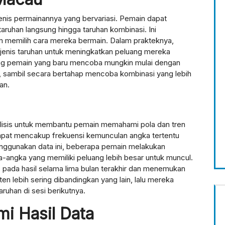
enis permainannya yang bervariasi. Pemain dapat
 taruhan langsung hingga taruhan kombinasi. Ini
m memilih cara mereka bermain. Dalam prakteknya,
enis taruhan untuk meningkatkan peluang mereka
ng pemain yang baru mencoba mungkin mulai dengan
, sambil secara bertahap mencoba kombinasi yang lebih
an.
nalisis untuk membantu pemain memahami pola dan tren
 dapat mencakup frekuensi kemunculan angka tertentu
enggunakan data ini, beberapa pemain melakukan
-angka yang memiliki peluang lebih besar untuk muncul.
 pada hasil selama lima bulan terakhir dan menemukan
 lebih sering dibandingkan yang lain, lalu mereka
uhan di sesi berikutnya.
i Hasil Data