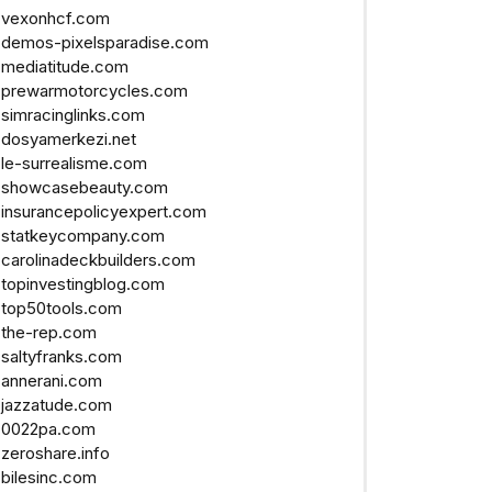
vexonhcf.com
demos-pixelsparadise.com
mediatitude.com
prewarmotorcycles.com
simracinglinks.com
dosyamerkezi.net
le-surrealisme.com
showcasebeauty.com
insurancepolicyexpert.com
statkeycompany.com
carolinadeckbuilders.com
topinvestingblog.com
top50tools.com
the-rep.com
saltyfranks.com
annerani.com
jazzatude.com
0022pa.com
zeroshare.info
bilesinc.com