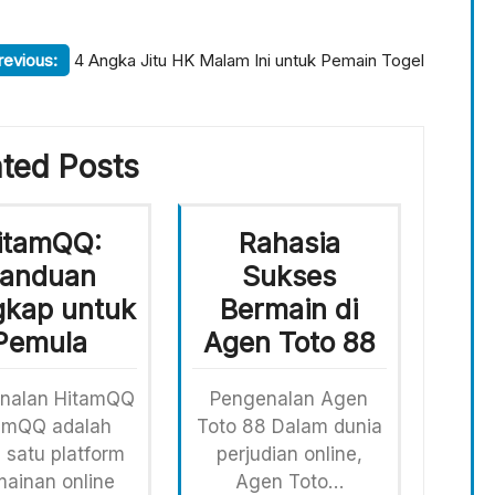
revious:
4 Angka Jitu HK Malam Ini untuk Pemain Togel
ated Posts
itamQQ:
Rahasia
anduan
Sukses
gkap untuk
Bermain di
Pemula
Agen Toto 88
nalan HitamQQ
Pengenalan Agen
amQQ adalah
Toto 88 Dalam dunia
 satu platform
perjudian online,
mainan online
Agen Toto…