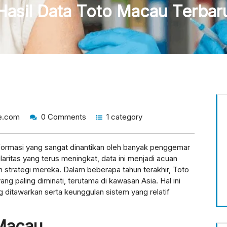
Hasil Data Toto Macau Terbar
e.com
0 Comments
1 category
formasi yang sangat dinantikan oleh banyak penggemar
laritas yang terus meningkat, data ini menjadi acuan
 strategi mereka. Dalam beberapa tahun terakhir, Toto
ang paling diminati, terutama di kawasan Asia. Hal ini
g ditawarkan serta keunggulan sistem yang relatif
Macau