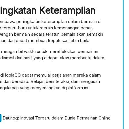
ingkatan Keterampilan
membawa peningkatan keterampilan dalam bermain di
ak terburu-buru untuk meraih kemenangan besar,
Dengan bermain secara teratur, pemain akan semakin
inan dan dapat membuat keputusan lebih baik.
t mengambil waktu untuk merefleksikan permainan
iambil dan hasil yang didapat akan membantu dalam
di IdolaQQ dapat memulai perjalanan mereka dalam
ri dan beradab. Belajar, berinteraksi, dan mengasah
engalaman yang menyenangkan di platform ini.
Daunqq: Inovasi Terbaru dalam Dunia Permainan Online