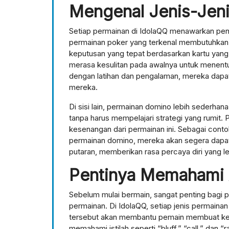
Mengenal Jenis-Jen
Setiap permainan di IdolaQQ menawarkan pen
permainan poker yang terkenal membutuhka
keputusan yang tepat berdasarkan kartu yang
merasa kesulitan pada awalnya untuk menentu
dengan latihan dan pengalaman, mereka dapa
mereka.
Di sisi lain, permainan domino lebih sederha
tanpa harus mempelajari strategi yang rumit.
kesenangan dari permainan ini. Sebagai cont
permainan domino, mereka akan segera dapa
putaran, memberikan rasa percaya diri yang l
Pentinya Memahami 
Sebelum mulai bermain, sangat penting bagi 
permainan. Di IdolaQQ, setiap jenis permaina
tersebut akan membantu pemain membuat kepu
memahami istilah seperti “bluff,” “call,” dan 