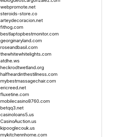
elblogdeoscargonzalez.com
webpromote.net
steroids-store.co
arteydecoracion.net
fithog.com
bestlaptopbestmonitor.com
georginaryland.com
roseandbasil.com
thewhitewhitelights.com
atdhe.ws
heckrodtwetland.org
halfheardinthestillness.com
mybestmassagechair.com
ericreed.net
fluxetine.com
mobilecasino8760.com
betqq3.net
casinoloans5.us
CasinoAuction.us
kipooglecouk.us
mykitchennhome.com