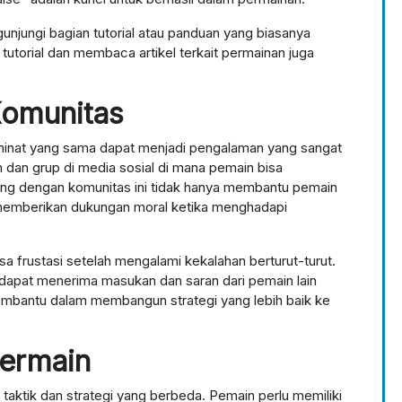
njungi bagian tutorial atau panduan yang biasanya
o tutorial dan membaca artikel terkait permainan juga
omunitas
i minat yang sama dapat menjadi pengalaman yang sangat
m dan grup di media sosial di mana pemain bisa
ung dengan komunitas ini tidak hanya membantu pemain
a memberikan dukungan moral ketika menghadapi
 frustasi setelah mengalami kekalahan berturut-turut.
dapat menerima masukan dan saran dari pemain lain
embantu dalam membangun strategi yang lebih baik ke
Bermain
taktik dan strategi yang berbeda. Pemain perlu memiliki