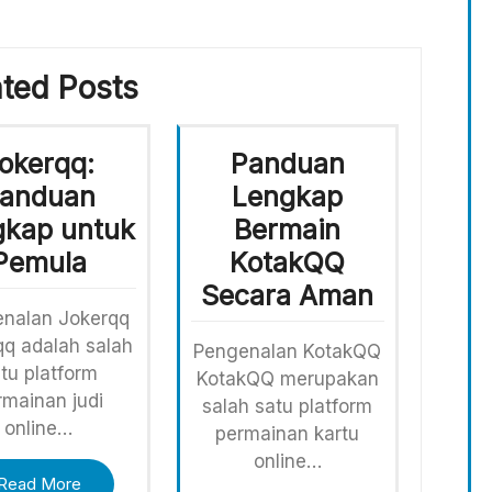
ated Posts
okerqq:
Panduan
anduan
Lengkap
gkap untuk
Bermain
Pemula
KotakQQ
Secara Aman
nalan Jokerqq
qq adalah salah
Pengenalan KotakQQ
tu platform
KotakQQ merupakan
rmainan judi
salah satu platform
online…
permainan kartu
online…
Read More