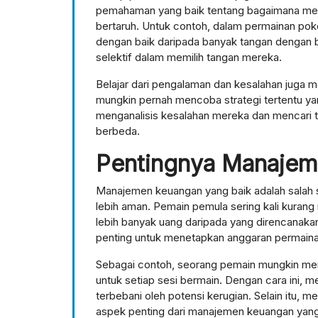
pemahaman yang baik tentang bagaimana men
bertaruh. Untuk contoh, dalam permainan poker
dengan baik daripada banyak tangan dengan bu
selektif dalam memilih tangan mereka.
Belajar dari pengalaman dan kesalahan juga m
mungkin pernah mencoba strategi tertentu yang
menganalisis kesalahan mereka dan mencari 
berbeda.
Pentingnya Manaje
Manajemen keuangan yang baik adalah salah s
lebih aman. Pemain pemula sering kali kuran
lebih banyak uang daripada yang direncanakan
penting untuk menetapkan anggaran permaina
Sebagai contoh, seorang pemain mungkin mem
untuk setiap sesi bermain. Dengan cara ini,
terbebani oleh potensi kerugian. Selain itu, 
aspek penting dari manajemen keuangan yang