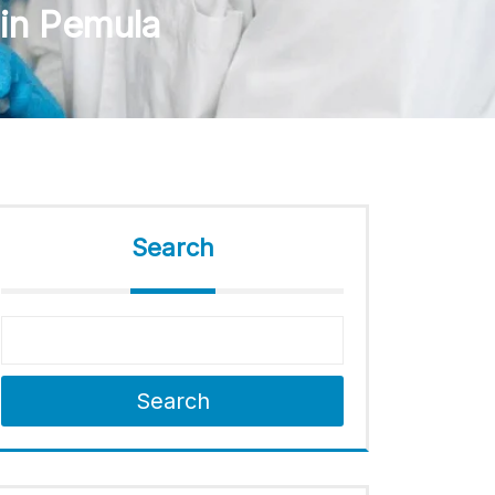
in Pemula
Search
Search