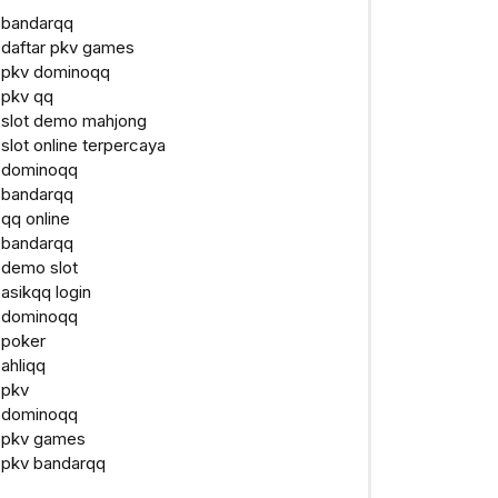
bandarqq
daftar pkv games
pkv dominoqq
pkv qq
slot demo mahjong
slot online terpercaya
dominoqq
bandarqq
qq online
bandarqq
demo slot
asikqq login
dominoqq
poker
ahliqq
pkv
dominoqq
pkv games
pkv bandarqq