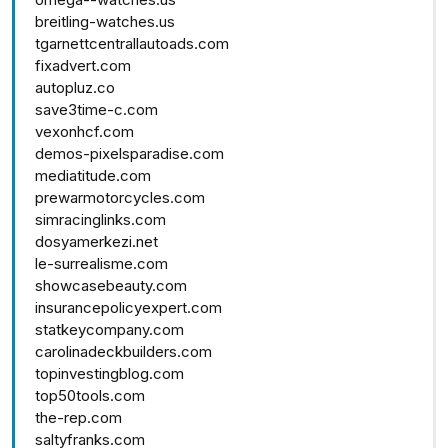
breitling-watches.us
tgarnettcentrallautoads.com
fixadvert.com
autopluz.co
save3time-c.com
vexonhcf.com
demos-pixelsparadise.com
mediatitude.com
prewarmotorcycles.com
simracinglinks.com
dosyamerkezi.net
le-surrealisme.com
showcasebeauty.com
insurancepolicyexpert.com
statkeycompany.com
carolinadeckbuilders.com
topinvestingblog.com
top50tools.com
the-rep.com
saltyfranks.com