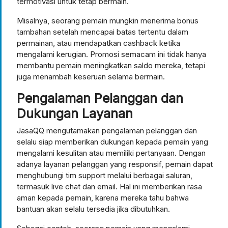
termotivasi untuk tetap bermain.
Misalnya, seorang pemain mungkin menerima bonus
tambahan setelah mencapai batas tertentu dalam
permainan, atau mendapatkan cashback ketika
mengalami kerugian. Promosi semacam ini tidak hanya
membantu pemain meningkatkan saldo mereka, tetapi
juga menambah keseruan selama bermain.
Pengalaman Pelanggan dan
Dukungan Layanan
JasaQQ mengutamakan pengalaman pelanggan dan
selalu siap memberikan dukungan kepada pemain yang
mengalami kesulitan atau memiliki pertanyaan. Dengan
adanya layanan pelanggan yang responsif, pemain dapat
menghubungi tim support melalui berbagai saluran,
termasuk live chat dan email. Hal ini memberikan rasa
aman kepada pemain, karena mereka tahu bahwa
bantuan akan selalu tersedia jika dibutuhkan.