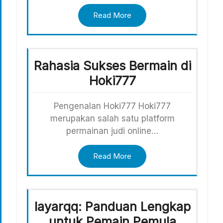
Read More
Rahasia Sukses Bermain di
Hoki777
Pengenalan Hoki777 Hoki777
merupakan salah satu platform
permainan judi online…
Read More
layarqq: Panduan Lengkap
untuk Pemain Pemula