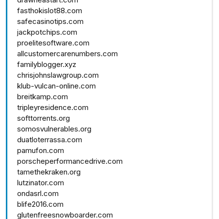
fasthokislot88.com
safecasinotips.com
jackpotchips.com
proelitesoftware.com
allcustomercarenumbers.com
familyblogger.xyz
chrisjohnslawgroup.com
klub-vulcan-online.com
breitkamp.com
tripleyresidence.com
softtorrents.org
somosvulnerables.org
duatloterrassa.com
pamufon.com
porscheperformancedrive.com
tamethekraken.org
lutzinator.com
ondasrl.com
blife2016.com
glutenfreesnowboarder.com