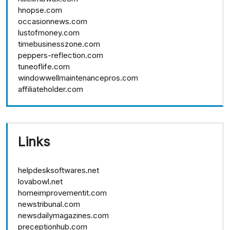
hnopse.com
occasionnews.com
lustofmoney.com
timebusinesszone.com
peppers-reflection.com
tuneoflife.com
windowwellmaintenancepros.com
affiliateholder.com
Links
helpdesksoftwares.net
lovabowl.net
homeimprovementit.com
newstribunal.com
newsdailymagazines.com
preceptionhub.com