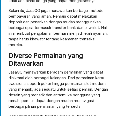
tidak ada pihak ketiga yang dapat mengaksesnya.
Selain itu, JasaQQ juga menawarkan berbagai metode
pembayaran yang aman. Pemain dapat melakukan
deposit dan penarikan dengan mudah menggunakan
berbagai opsi, termasuk transfer bank dan e-wallet. Hal
ini membuat pengalaman bermain menjadi lebih nyaman,
tanpa harus khawatir tentang keamanan transaksi
mereka.
Diverse Permainan yang
Ditawarkan
JasaQQ menawarkan beragam permainan yang dapat
dinikmati oleh berbagai kalangan. Dari permainan kartu
tradisional seperti poker hingga permainan slot modern
yang menarik, ada sesuatu untuk setiap pemain. Dengan
desain yang menarik dan antarmuka pengguna yang
ramah, pemain dapat dengan mudah menavigasi
berbagai pilihan permainan yang tersedia.