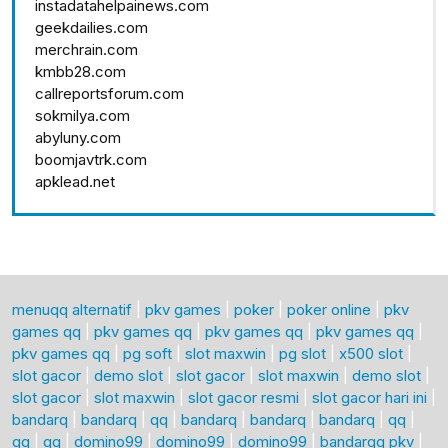
instadatahelpainews.com
geekdailies.com
merchrain.com
kmbb28.com
callreportsforum.com
sokmilya.com
abyluny.com
boomjavtrk.com
apklead.net
menuqq alternatif
|
pkv games
|
poker
|
poker online
|
pkv
games qq
|
pkv games qq
|
pkv games qq
|
pkv games qq
|
pkv games qq
|
pg soft
|
slot maxwin
|
pg slot
|
x500 slot
|
slot gacor
|
demo slot
|
slot gacor
|
slot maxwin
|
demo slot
|
slot gacor
|
slot maxwin
|
slot gacor resmi
|
slot gacor hari ini
|
bandarq
|
bandarq
|
qq
|
bandarq
|
bandarq
|
bandarq
|
qq
|
qq
|
qq
|
domino99
|
domino99
|
domino99
|
bandarqq pkv
|