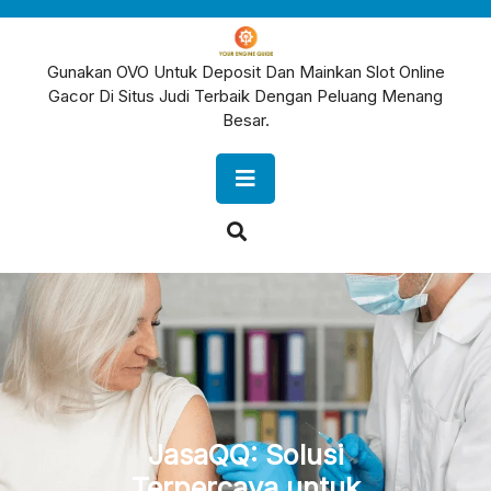
Skip
to
content
Gunakan OVO Untuk Deposit Dan Mainkan Slot Online
Gacor Di Situs Judi Terbaik Dengan Peluang Menang
Besar.
Open
Button
JasaQQ: Solusi
Terpercaya untuk