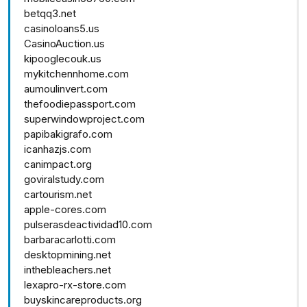
betqq3.net
casinoloans5.us
CasinoAuction.us
kipooglecouk.us
mykitchennhome.com
aumoulinvert.com
thefoodiepassport.com
superwindowproject.com
papibakigrafo.com
icanhazjs.com
canimpact.org
goviralstudy.com
cartourism.net
apple-cores.com
pulserasdeactividad10.com
barbaracarlotti.com
desktopmining.net
inthebleachers.net
lexapro-rx-store.com
buyskincareproducts.org