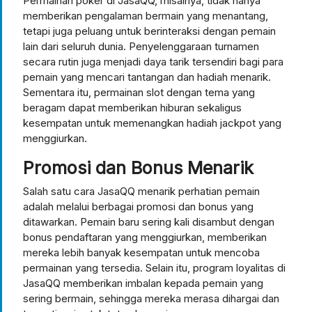
Permainan poker di JasaQQ, misalnya, tidak hanya
memberikan pengalaman bermain yang menantang,
tetapi juga peluang untuk berinteraksi dengan pemain
lain dari seluruh dunia. Penyelenggaraan turnamen
secara rutin juga menjadi daya tarik tersendiri bagi para
pemain yang mencari tantangan dan hadiah menarik.
Sementara itu, permainan slot dengan tema yang
beragam dapat memberikan hiburan sekaligus
kesempatan untuk memenangkan hadiah jackpot yang
menggiurkan.
Promosi dan Bonus Menarik
Salah satu cara JasaQQ menarik perhatian pemain
adalah melalui berbagai promosi dan bonus yang
ditawarkan. Pemain baru sering kali disambut dengan
bonus pendaftaran yang menggiurkan, memberikan
mereka lebih banyak kesempatan untuk mencoba
permainan yang tersedia. Selain itu, program loyalitas di
JasaQQ memberikan imbalan kepada pemain yang
sering bermain, sehingga mereka merasa dihargai dan