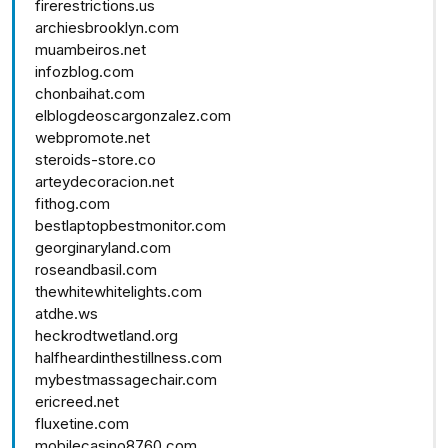
firerestrictions.us
archiesbrooklyn.com
muambeiros.net
infozblog.com
chonbaihat.com
elblogdeoscargonzalez.com
webpromote.net
steroids-store.co
arteydecoracion.net
fithog.com
bestlaptopbestmonitor.com
georginaryland.com
roseandbasil.com
thewhitewhitelights.com
atdhe.ws
heckrodtwetland.org
halfheardinthestillness.com
mybestmassagechair.com
ericreed.net
fluxetine.com
mobilecasino8760.com