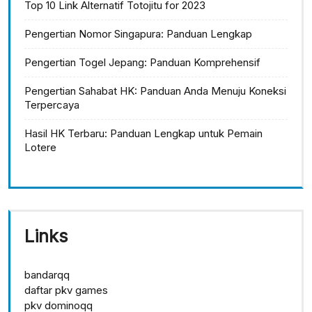
Top 10 Link Alternatif Totojitu for 2023
Pengertian Nomor Singapura: Panduan Lengkap
Pengertian Togel Jepang: Panduan Komprehensif
Pengertian Sahabat HK: Panduan Anda Menuju Koneksi
Terpercaya
Hasil HK Terbaru: Panduan Lengkap untuk Pemain
Lotere
Links
bandarqq
daftar pkv games
pkv dominoqq