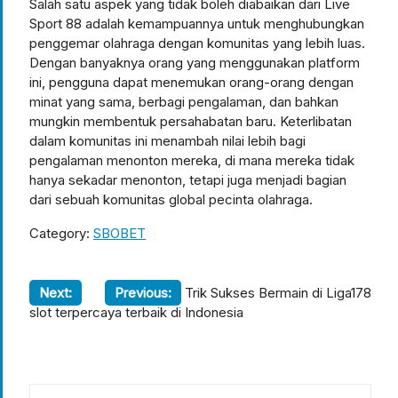
Salah satu aspek yang tidak boleh diabaikan dari Live
Sport 88 adalah kemampuannya untuk menghubungkan
penggemar olahraga dengan komunitas yang lebih luas.
Dengan banyaknya orang yang menggunakan platform
ini, pengguna dapat menemukan orang-orang dengan
minat yang sama, berbagi pengalaman, dan bahkan
mungkin membentuk persahabatan baru. Keterlibatan
dalam komunitas ini menambah nilai lebih bagi
pengalaman menonton mereka, di mana mereka tidak
hanya sekadar menonton, tetapi juga menjadi bagian
dari sebuah komunitas global pecinta olahraga.
Category:
SBOBET
Post
Next:
Previous:
Trik Sukses Bermain di Liga178
slot terpercaya terbaik di Indonesia
navigation