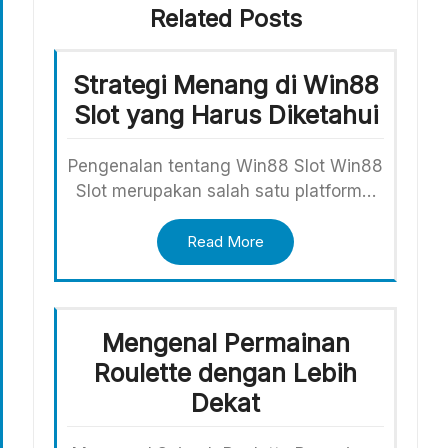
Related Posts
Strategi Menang di Win88
Slot yang Harus Diketahui
Pengenalan tentang Win88 Slot Win88
Slot merupakan salah satu platform…
Read More
Mengenal Permainan
Roulette dengan Lebih
Dekat