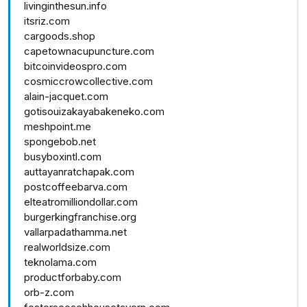
livinginthesun.info
itsriz.com
cargoods.shop
capetownacupuncture.com
bitcoinvideospro.com
cosmiccrowcollective.com
alain-jacquet.com
gotisouizakayabakeneko.com
meshpoint.me
spongebob.net
busyboxintl.com
auttayanratchapak.com
postcoffeebarva.com
elteatromilliondollar.com
burgerkingfranchise.org
vallarpadathamma.net
realworldsize.com
teknolama.com
productforbaby.com
orb-z.com