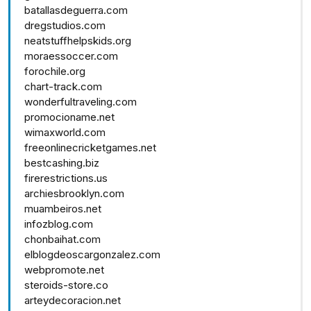
batallasdeguerra.com
dregstudios.com
neatstuffhelpskids.org
moraessoccer.com
forochile.org
chart-track.com
wonderfultraveling.com
promocioname.net
wimaxworld.com
freeonlinecricketgames.net
bestcashing.biz
firerestrictions.us
archiesbrooklyn.com
muambeiros.net
infozblog.com
chonbaihat.com
elblogdeoscargonzalez.com
webpromote.net
steroids-store.co
arteydecoracion.net