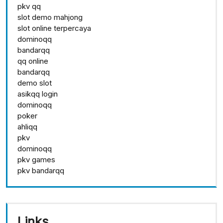
pkv qq
slot demo mahjong
slot online terpercaya
dominoqq
bandarqq
qq online
bandarqq
demo slot
asikqq login
dominoqq
poker
ahliqq
pkv
dominoqq
pkv games
pkv bandarqq
Links