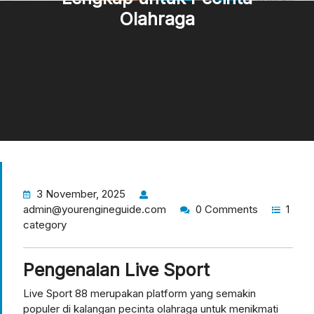
Olahraga
3 November, 2025
admin@yourengineguide.com
0 Comments
1
category
Pengenalan Live Sport
Live Sport 88 merupakan platform yang semakin
populer di kalangan pecinta olahraga untuk menikmati