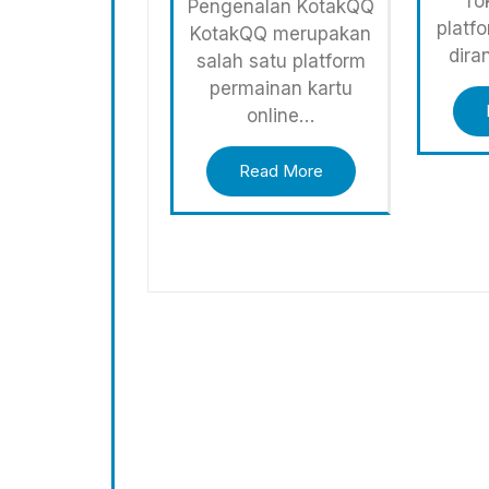
To
Pengenalan KotakQQ
platf
KotakQQ merupakan
dira
salah satu platform
permainan kartu
online…
Read More