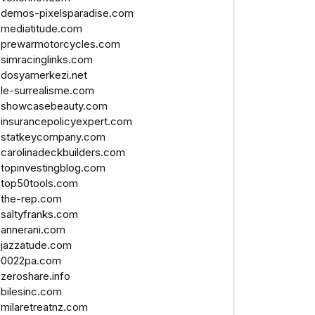
demos-pixelsparadise.com
mediatitude.com
prewarmotorcycles.com
simracinglinks.com
dosyamerkezi.net
le-surrealisme.com
showcasebeauty.com
insurancepolicyexpert.com
statkeycompany.com
carolinadeckbuilders.com
topinvestingblog.com
top50tools.com
the-rep.com
saltyfranks.com
annerani.com
jazzatude.com
0022pa.com
zeroshare.info
bilesinc.com
milaretreatnz.com