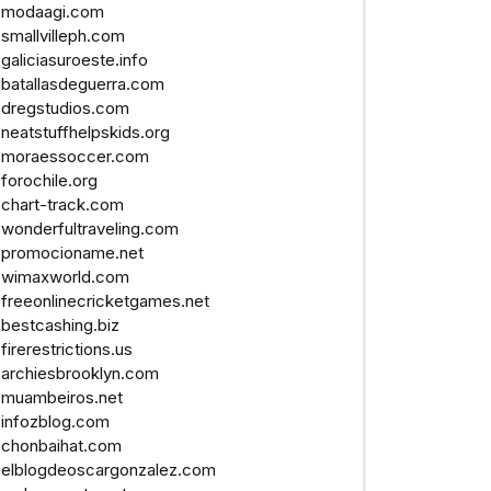
modaagi.com
smallvilleph.com
galiciasuroeste.info
batallasdeguerra.com
dregstudios.com
neatstuffhelpskids.org
moraessoccer.com
forochile.org
chart-track.com
wonderfultraveling.com
promocioname.net
wimaxworld.com
freeonlinecricketgames.net
bestcashing.biz
firerestrictions.us
archiesbrooklyn.com
muambeiros.net
infozblog.com
chonbaihat.com
elblogdeoscargonzalez.com