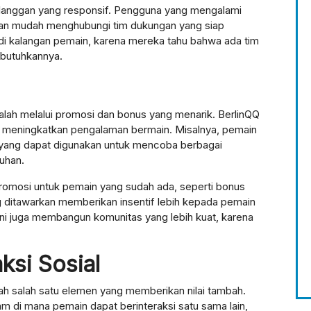
pelanggan yang responsif. Pengguna yang mengalami
gan mudah menghubungi tim dukungan yang siap
di kalangan pemain, karena mereka tahu bahwa ada tim
butuhkannya.
alah melalui promosi dan bonus yang menarik. BerlinQQ
 meningkatkan pengalaman bermain. Misalnya, pemain
 yang dapat digunakan untuk mencoba berbagai
uhan.
promosi untuk pemain yang sudah ada, seperti bonus
g ditawarkan memberikan insentif lebih kepada pemain
 ini juga membangun komunitas yang lebih kuat, karena
ksi Sosial
lah salah satu elemen yang memberikan nilai tambah.
 di mana pemain dapat berinteraksi satu sama lain,