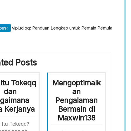
ous:
vipjudiqq: Panduan Lengkap untuk Pemain Pemula
ated Posts
Itu Tokeqq
Mengoptimalk
dan
an
gaimana
Pengalaman
a Kerjanya
Bermain di
Maxwin138
 Itu Tokeqq?