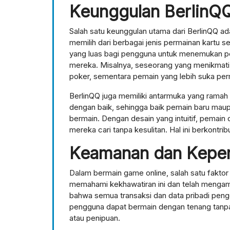
Keunggulan BerlinQ
Salah satu keunggulan utama dari BerlinQQ ad
memilih dari berbagai jenis permainan kartu se
yang luas bagi pengguna untuk menemukan pe
mereka. Misalnya, seseorang yang menikmati s
poker, sementara pemain yang lebih suka pe
BerlinQQ juga memiliki antarmuka yang ramah 
dengan baik, sehingga baik pemain baru ma
bermain. Dengan desain yang intuitif, pema
mereka cari tanpa kesulitan. Hal ini berkont
Keamanan dan Kepe
Dalam bermain game online, salah satu fakto
memahami kekhawatiran ini dan telah mengam
bahwa semua transaksi dan data pribadi pen
pengguna dapat bermain dengan tenang tanpa
atau penipuan.