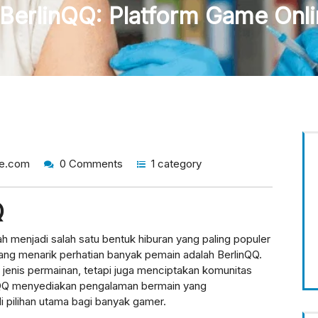
BerlinQQ: Platform Game Onli
de.com
0 Comments
1 category
Q
elah menjadi salah satu bentuk hiburan yang paling populer
yang menarik perhatian banyak pemain adalah BerlinQQ.
 jenis permainan, tetapi juga menciptakan komunitas
inQQ menyediakan pengalaman bermain yang
 pilihan utama bagi banyak gamer.