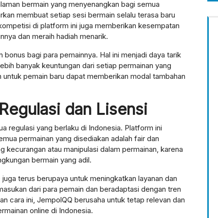
laman bermain yang menyenangkan bagi semua
kan membuat setiap sesi bermain selalu terasa baru
 kompetisi di platform ini juga memberikan kesempatan
innya dan meraih hadiah menarik.
bonus bagi para pemainnya. Hal ini menjadi daya tarik
lebih banyak keuntungan dari setiap permainan yang
an untuk pemain baru dapat memberikan modal tambahan
Regulasi dan Lisensi
egulasi yang berlaku di Indonesia. Platform ini
emua permainan yang disediakan adalah fair dan
ang kecurangan atau manipulasi dalam permainan, karena
gkungan bermain yang adil.
 juga terus berupaya untuk meningkatkan layanan dan
masukan dari para pemain dan beradaptasi dengan tren
gan cara ini, JempolQQ berusaha untuk tetap relevan dan
rmainan online di Indonesia.