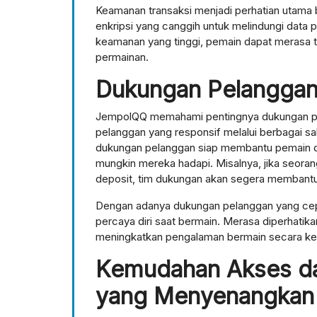
Keamanan transaksi menjadi perhatian utama
enkripsi yang canggih untuk melindungi data 
keamanan yang tinggi, pemain dapat merasa t
permainan.
Dukungan Pelanggan
JempolQQ memahami pentingnya dukungan pe
pelanggan yang responsif melalui berbagai sal
dukungan pelanggan siap membantu pemain de
mungkin mereka hadapi. Misalnya, jika seora
deposit, tim dukungan akan segera membant
Dengan adanya dukungan pelanggan yang cep
percaya diri saat bermain. Merasa diperhatik
meningkatkan pengalaman bermain secara ke
Kemudahan Akses d
yang Menyenangkan