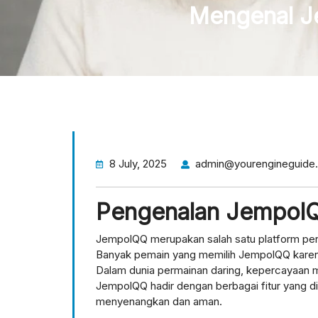
Mengenal J
8 July, 2025
admin@yourengineguide
Pengenalan Jempol
JempolQQ merupakan salah satu platform perm
Banyak pemain yang memilih JempolQQ karena
Dalam dunia permainan daring, kepercayaan m
JempolQQ hadir dengan berbagai fitur yang 
menyenangkan dan aman.