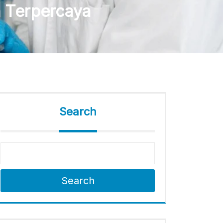
 Terpercaya
Search
Search