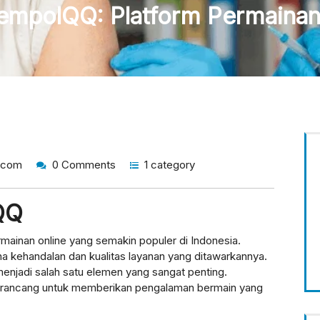
empolQQ: Platform Permainan
.com
0 Comments
1 category
QQ
ainan online yang semakin populer di Indonesia.
 kehandalan dan kualitas layanan yang ditawarkannya.
enjadi salah satu elemen yang sangat penting.
dirancang untuk memberikan pengalaman bermain yang