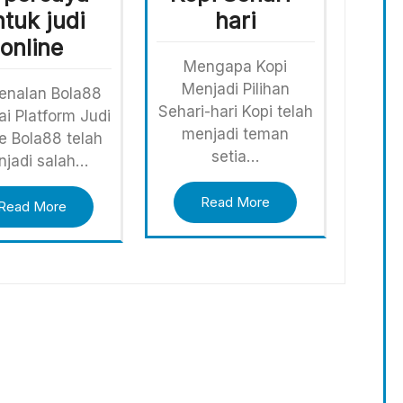
ntuk judi
hari
online
Mengapa Kopi
Menjadi Pilihan
enalan Bola88
Sehari-hari Kopi telah
i Platform Judi
menjadi teman
e Bola88 telah
setia…
jadi salah…
Read More
Read More