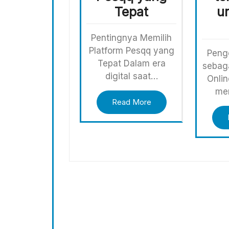
Tepat
u
Pentingnya Memilih
Platform Pesqq yang
Peng
Tepat Dalam era
sebaga
digital saat…
Onlin
men
Read More