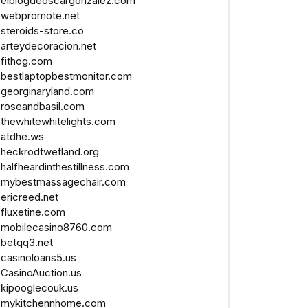
elblogdeoscargonzalez.com
webpromote.net
steroids-store.co
arteydecoracion.net
fithog.com
bestlaptopbestmonitor.com
georginaryland.com
roseandbasil.com
thewhitewhitelights.com
atdhe.ws
heckrodtwetland.org
halfheardinthestillness.com
mybestmassagechair.com
ericreed.net
fluxetine.com
mobilecasino8760.com
betqq3.net
casinoloans5.us
CasinoAuction.us
kipooglecouk.us
mykitchennhome.com