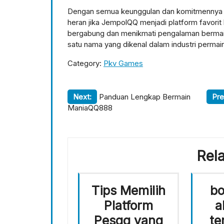
Dengan semua keunggulan dan komitmennya 
heran jika JempolQQ menjadi platform favorit
bergabung dan menikmati pengalaman bermai
satu nama yang dikenal dalam industri permaina
Category:
Pkv Games
Post
Next:
Panduan Lengkap Bermain
Pre
ManiaQQ888
navigation
Rel
Tips Memilih
bo
Platform
a
Pesqq yang
te