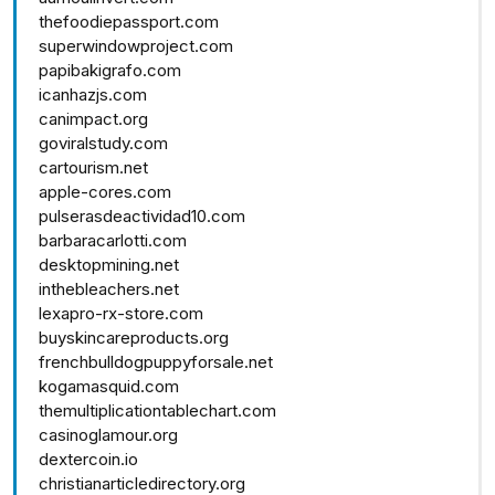
thefoodiepassport.com
superwindowproject.com
papibakigrafo.com
icanhazjs.com
canimpact.org
goviralstudy.com
cartourism.net
apple-cores.com
pulserasdeactividad10.com
barbaracarlotti.com
desktopmining.net
inthebleachers.net
lexapro-rx-store.com
buyskincareproducts.org
frenchbulldogpuppyforsale.net
kogamasquid.com
themultiplicationtablechart.com
casinoglamour.org
dextercoin.io
christianarticledirectory.org