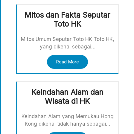
Mitos dan Fakta Seputar
Toto HK
Mitos Umum Seputar Toto HK Toto HK,
yang dikenal sebagai…
Read More
Keindahan Alam dan
Wisata di HK
Keindahan Alam yang Memukau Hong
Kong dikenal tidak hanya sebagai…