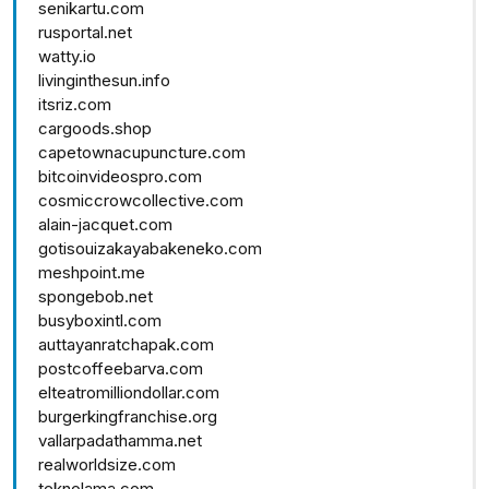
senikartu.com
rusportal.net
watty.io
livinginthesun.info
itsriz.com
cargoods.shop
capetownacupuncture.com
bitcoinvideospro.com
cosmiccrowcollective.com
alain-jacquet.com
gotisouizakayabakeneko.com
meshpoint.me
spongebob.net
busyboxintl.com
auttayanratchapak.com
postcoffeebarva.com
elteatromilliondollar.com
burgerkingfranchise.org
vallarpadathamma.net
realworldsize.com
teknolama.com