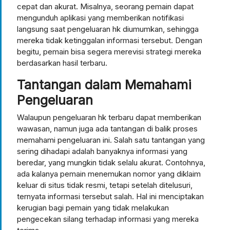
cepat dan akurat. Misalnya, seorang pemain dapat
mengunduh aplikasi yang memberikan notifikasi
langsung saat pengeluaran hk diumumkan, sehingga
mereka tidak ketinggalan informasi tersebut. Dengan
begitu, pemain bisa segera merevisi strategi mereka
berdasarkan hasil terbaru.
Tantangan dalam Memahami
Pengeluaran
Walaupun pengeluaran hk terbaru dapat memberikan
wawasan, namun juga ada tantangan di balik proses
memahami pengeluaran ini. Salah satu tantangan yang
sering dihadapi adalah banyaknya informasi yang
beredar, yang mungkin tidak selalu akurat. Contohnya,
ada kalanya pemain menemukan nomor yang diklaim
keluar di situs tidak resmi, tetapi setelah ditelusuri,
ternyata informasi tersebut salah. Hal ini menciptakan
kerugian bagi pemain yang tidak melakukan
pengecekan silang terhadap informasi yang mereka