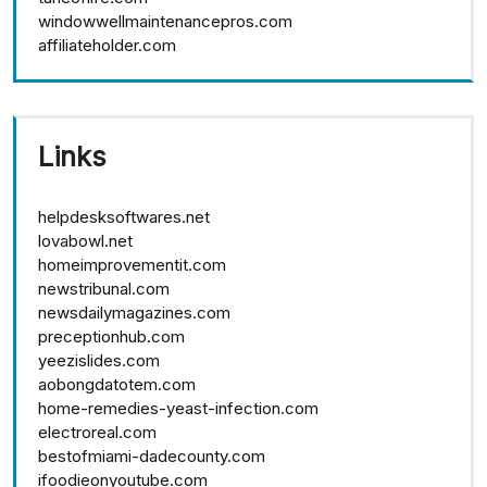
windowwellmaintenancepros.com
affiliateholder.com
Links
helpdesksoftwares.net
lovabowl.net
homeimprovementit.com
newstribunal.com
newsdailymagazines.com
preceptionhub.com
yeezislides.com
aobongdatotem.com
home-remedies-yeast-infection.com
electroreal.com
bestofmiami-dadecounty.com
ifoodieonyoutube.com