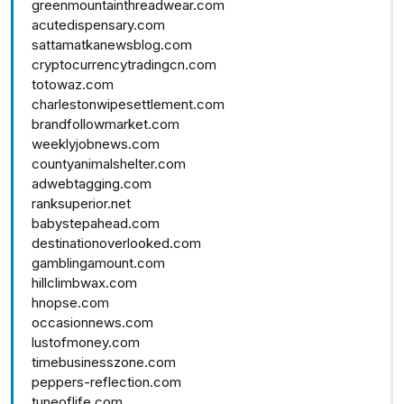
greenmountainthreadwear.com
acutedispensary.com
sattamatkanewsblog.com
cryptocurrencytradingcn.com
totowaz.com
charlestonwipesettlement.com
brandfollowmarket.com
weeklyjobnews.com
countyanimalshelter.com
adwebtagging.com
ranksuperior.net
babystepahead.com
destinationoverlooked.com
gamblingamount.com
hillclimbwax.com
hnopse.com
occasionnews.com
lustofmoney.com
timebusinesszone.com
peppers-reflection.com
tuneoflife.com