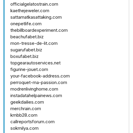
officialgelatostrain.com
kaethejeweler.com
sattamatkasattaking.com
onepetlife.com
thebillboardexperiment.com
beachufabet.biz
mon-tresse-de-lit.com
sugarufabet.biz
boxufabet.biz
topgearautoservices.net
figurine-jouet.com
your-facebook-address.com
perroquet-ma-passion.com
modrenlivinghome.com
instadatahelpainews.com
geekdailies.com
merchrain.com
kmbb28.com
callreportsforum.com
sokmilya.com