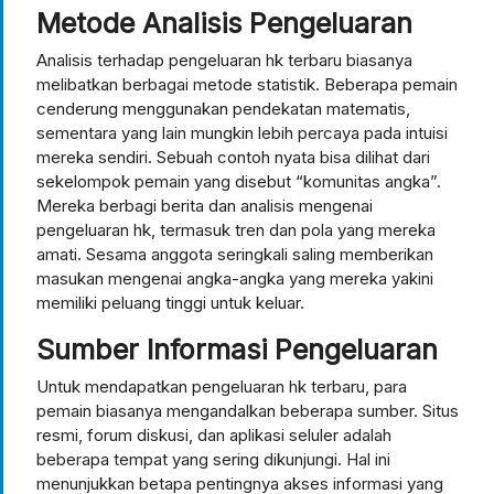
Metode Analisis Pengeluaran
Analisis terhadap pengeluaran hk terbaru biasanya
melibatkan berbagai metode statistik. Beberapa pemain
cenderung menggunakan pendekatan matematis,
sementara yang lain mungkin lebih percaya pada intuisi
mereka sendiri. Sebuah contoh nyata bisa dilihat dari
sekelompok pemain yang disebut “komunitas angka”.
Mereka berbagi berita dan analisis mengenai
pengeluaran hk, termasuk tren dan pola yang mereka
amati. Sesama anggota seringkali saling memberikan
masukan mengenai angka-angka yang mereka yakini
memiliki peluang tinggi untuk keluar.
Sumber Informasi Pengeluaran
Untuk mendapatkan pengeluaran hk terbaru, para
pemain biasanya mengandalkan beberapa sumber. Situs
resmi, forum diskusi, dan aplikasi seluler adalah
beberapa tempat yang sering dikunjungi. Hal ini
menunjukkan betapa pentingnya akses informasi yang