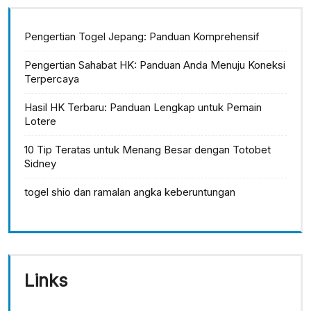
Pengertian Togel Jepang: Panduan Komprehensif
Pengertian Sahabat HK: Panduan Anda Menuju Koneksi
Terpercaya
Hasil HK Terbaru: Panduan Lengkap untuk Pemain
Lotere
10 Tip Teratas untuk Menang Besar dengan Totobet
Sidney
togel shio dan ramalan angka keberuntungan
Links