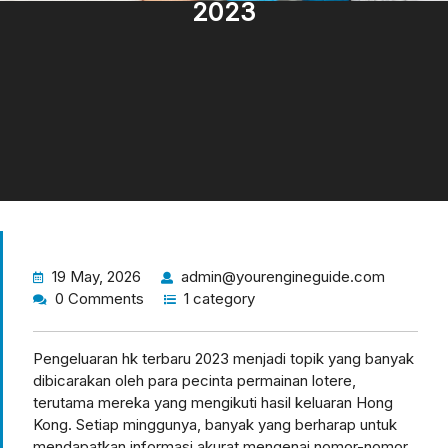
2023
19 May, 2026
admin@yourengineguide.com
0 Comments
1 category
Pengeluaran hk terbaru 2023 menjadi topik yang banyak
dibicarakan oleh para pecinta permainan lotere,
terutama mereka yang mengikuti hasil keluaran Hong
Kong. Setiap minggunya, banyak yang berharap untuk
mendapatkan informasi akurat mengenai nomor-nomor