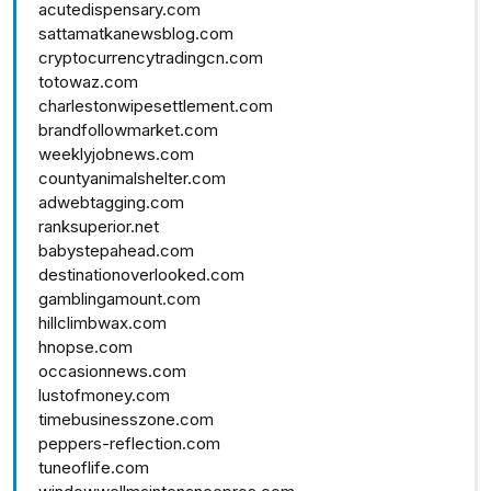
acutedispensary.com
sattamatkanewsblog.com
cryptocurrencytradingcn.com
totowaz.com
charlestonwipesettlement.com
brandfollowmarket.com
weeklyjobnews.com
countyanimalshelter.com
adwebtagging.com
ranksuperior.net
babystepahead.com
destinationoverlooked.com
gamblingamount.com
hillclimbwax.com
hnopse.com
occasionnews.com
lustofmoney.com
timebusinesszone.com
peppers-reflection.com
tuneoflife.com