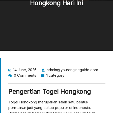
Hongkong Hari Ini
14 June, 2026
admin@yourengineguide.com
0 Comments
1 category
Pengertian Togel Hongkong
Togel Hongkong merupakan salah satu bentuk
permainan judi yang cukup populer di Indonesia.