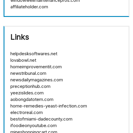
windowwellmaintenancepros.com
affiliateholder.com
Links
helpdesksoftwares.net
lovabowl.net
homeimprovementit.com
newstribunal.com
newsdailymagazines.com
preceptionhub.com
yeezislides.com
aobongdatotem.com
home-remedies-yeast-infection.com
electroreal.com
bestofmiami-dadecounty.com
ifoodieonyoutube.com
mineshoppingcart.com