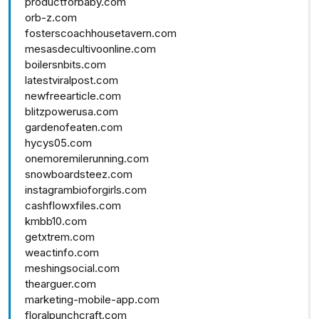
productforbaby.com
orb-z.com
fosterscoachhousetavern.com
mesasdecultivoonline.com
boilersnbits.com
latestviralpost.com
newfreearticle.com
blitzpowerusa.com
gardenofeaten.com
hycys05.com
onemoremilerunning.com
snowboardsteez.com
instagrambioforgirls.com
cashflowxfiles.com
kmbb10.com
getxtrem.com
weactinfo.com
meshingsocial.com
thearguer.com
marketing-mobile-app.com
floralpunchcraft.com