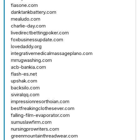
fiasone.com
danktankbattery.com
mealudo.com
charlie-day.com
livedirectbettingpoker.com
foxbusinessupdate.com
lovedaddy.org
integrativemedicalmassageplano.com
mrrugwashing.com
acb-bankia.com
flash-es.net
upshak.com
backsilo.com
siviralqq.com
impressionresorthoian.com
bestfreakingclothesever.com
falling-film-evaporator.com
sumuslawfirm.com
nursingprowriters.com
greenmountainthreadwear.com