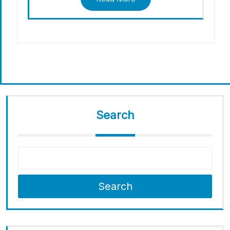
Search
Search