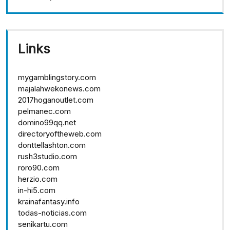
Links
mygamblingstory.com
majalahwekonews.com
2017hoganoutlet.com
pelmanec.com
domino99qq.net
directoryoftheweb.com
donttellashton.com
rush3studio.com
roro90.com
herzio.com
in-hi5.com
krainafantasy.info
todas-noticias.com
senikartu.com