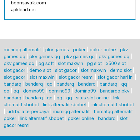
boomjavtrk.com
apklead.net
menuqq alternatif
|
pkv games
|
poker
|
poker online
|
pkv
games qq
|
pkv games qq
|
pkv games qq
|
pkv games qq
|
pkv games qq
|
pg soft
|
slot maxwin
|
pg slot
|
x500 slot
|
slot gacor
|
demo slot
|
slot gacor
|
slot maxwin
|
demo slot
|
slot gacor
|
slot maxwin
|
slot gacor resmi
|
slot gacor hari ini
|
bandarq
|
bandarq
|
qq
|
bandarq
|
bandarq
|
bandarq
|
qq
|
qq
|
qq
|
domino99
|
domino99
|
domino99
|
bandarqq pkv
|
bandarq
|
bandarq
|
qq
|
qq
|
qq
|
situs slot online
|
link
alternatif sbobet
|
link alternatif sbobet
|
link alternatif sbobet
|
judi bola terpercaya
|
murniqq alternatif
|
hematqq alternatif
|
poker
|
link alternatif sbobet
|
poker online
|
bandarq
|
slot
gacor resmi