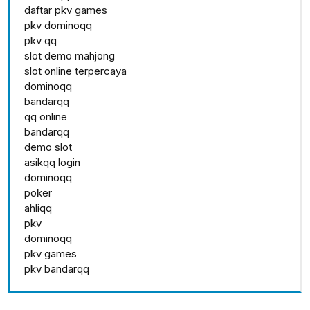
daftar pkv games
pkv dominoqq
pkv qq
slot demo mahjong
slot online terpercaya
dominoqq
bandarqq
qq online
bandarqq
demo slot
asikqq login
dominoqq
poker
ahliqq
pkv
dominoqq
pkv games
pkv bandarqq