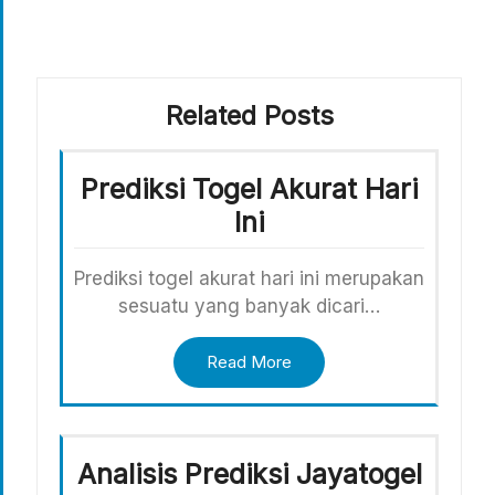
navigation
Related Posts
Prediksi Togel Akurat Hari
Ini
Prediksi togel akurat hari ini merupakan
sesuatu yang banyak dicari…
Read More
Analisis Prediksi Jayatogel