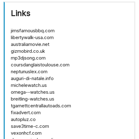
Links
jimsfamousbbq.com
libertywalk-usa.com
australiamovie.net
gizmobird.co.uk
mp3djsong.com
coursdanglaistoulouse.com
neptunuslex.com
auguri-di-natale.info
michelewatch.us
omega--watches.us
breitling-watches.us
tgarnettcentrallautoads.com
fixadvert.com
autopluz.co
save3time-c.com
vexonhcf.com