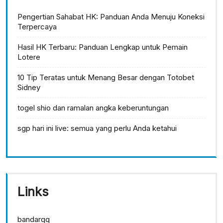
Pengertian Sahabat HK: Panduan Anda Menuju Koneksi
Terpercaya
Hasil HK Terbaru: Panduan Lengkap untuk Pemain
Lotere
10 Tip Teratas untuk Menang Besar dengan Totobet
Sidney
togel shio dan ramalan angka keberuntungan
sgp hari ini live: semua yang perlu Anda ketahui
Links
bandarqq