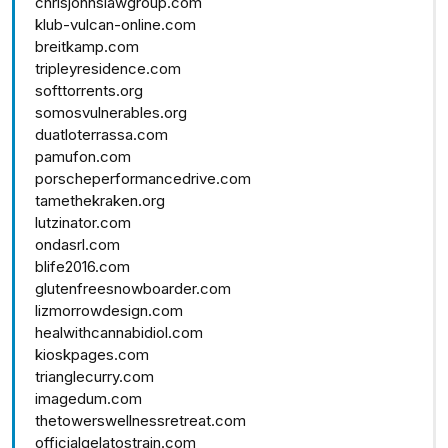
chrisjohnslawgroup.com
klub-vulcan-online.com
breitkamp.com
tripleyresidence.com
softtorrents.org
somosvulnerables.org
duatloterrassa.com
pamufon.com
porscheperformancedrive.com
tamethekraken.org
lutzinator.com
ondasrl.com
blife2016.com
glutenfreesnowboarder.com
lizmorrowdesign.com
healwithcannabidiol.com
kioskpages.com
trianglecurry.com
imagedum.com
thetowerswellnessretreat.com
officialgelatostrain.com